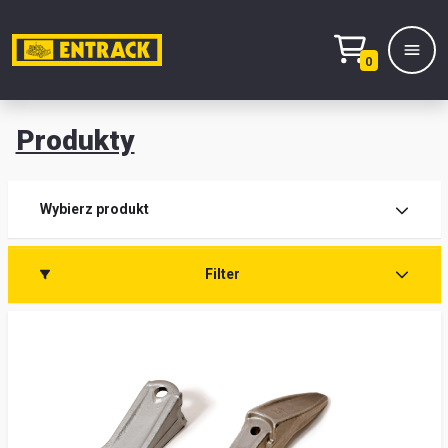
0
Produkty
Prod
Wybierz produkt
Wy
Filter
pro
Kont
Mag
i