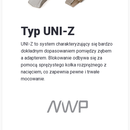
lokal
O
firm
Typ UNI-Z
Szu
Obsłu
UNI-Z to system charakteryzujący się bardzo
dokładnym dopasowaniem pomiędzy zębem
klienta
a adapterem. Blokowanie odbywa się za
Do
pomocą sprężystego kołka rozprężnego z
pobran
nacięciem, co zapewnia pewne i trwałe
Poradn
mocowanie.