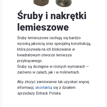
lokal
O
Śruby i nakrętki
firm
lemieszowe
Szu
Obsłu
Śruby lemieszowe cechują się bardzo
klienta
wysoką jakością oraz specjalną konstrukcją,
która pozwala na ich blokowanie w
Do
kwadratowym otworze lemiesza
pobran
przykręcanego.
Poradn
Śruby są dostępne w różnych wymiarach —
zarówno w calach, jak i w milimetrach.
Aby złożyć zamówienie lub uzyskać więcej
informacji,
skontaktuj
się z działem
sprzedaży Entrack Polska.