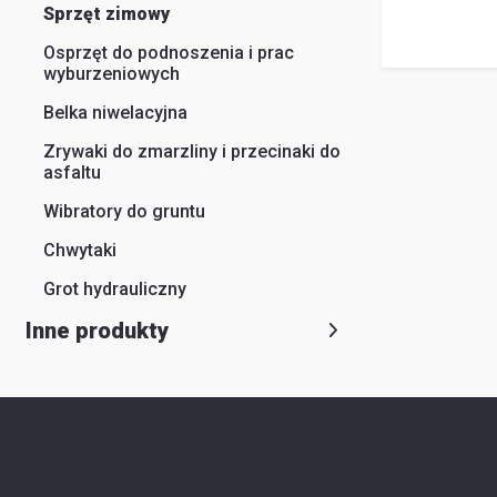
O
Sprzęt zimowy
firmie
Osprzęt do podnoszenia i prac
wyburzeniowych
Szukaj
Belka niwelacyjna
Obsługa
Zrywaki do zmarzliny i przecinaki do
klienta
asfaltu
Do
Wibratory do gruntu
pobrania
Chwytaki
Poradniki
Grot hydrauliczny
Inne produkty