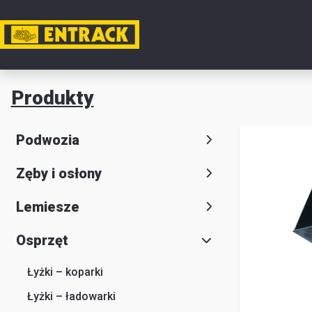
Moje k
Produkty
Produkt
Podwozia
Wybór
Zęby i osłony
produkt
Kontakt
Lemiesze
Magazyn
Osprzęt
i
Łyżki – koparki
lokalizac
Łyżki – ładowarki