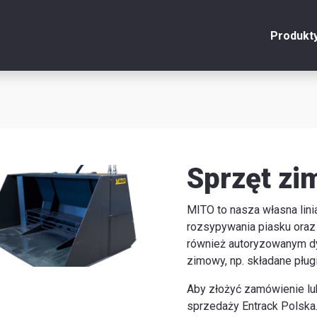
Produkt
onto
Zamknij
y
Sprzęt z
u
MITO to nasza własna lini
rozsypywania piasku oraz 
y
również autoryzowanym dy
zimowy, np. składane pługi
Aby złożyć zamówienie lub
je
sprzedaży Entrack Polska