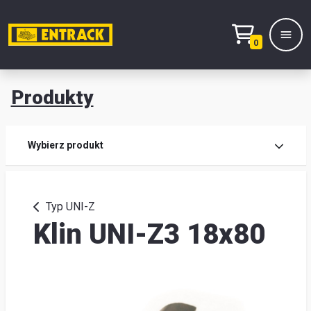
0
Produkty
Prod
Wybierz produkt
Wy
pro
Typ UNI-Z
Klin UNI-Z3 18x80
Kont
Mag
i