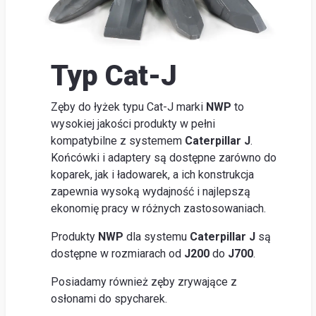
lokal
O
firm
Typ Cat-J
Szu
Obsłu
Zęby do łyżek typu Cat-J marki
NWP
to
wysokiej jakości produkty w pełni
klienta
kompatybilne z systemem
Caterpillar J
.
Do
Końcówki i adaptery są dostępne zarówno do
pobran
koparek, jak i ładowarek, a ich konstrukcja
Poradn
zapewnia wysoką wydajność i najlepszą
ekonomię pracy w różnych zastosowaniach.
Produkty
NWP
dla systemu
Caterpillar J
są
dostępne w rozmiarach od
J200
do
J700
.
Posiadamy również zęby zrywające z
osłonami do spycharek.