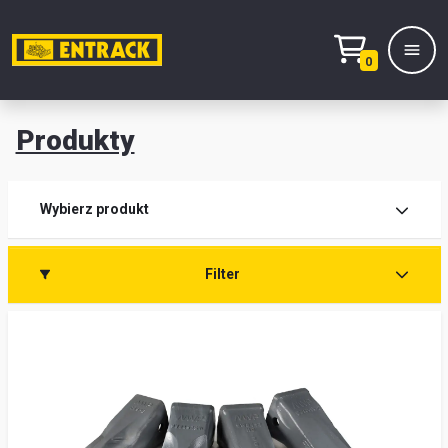
0
Produkty
Prod
Wybierz produkt
Wy
Filter
pro
Kont
Mag
i