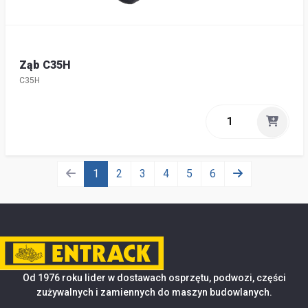
Ząb C35H
C35H
1
2
3
4
5
6
Od 1976 roku lider w dostawach osprzętu, podwozi, części
zużywalnych i zamiennych do maszyn budowlanych.