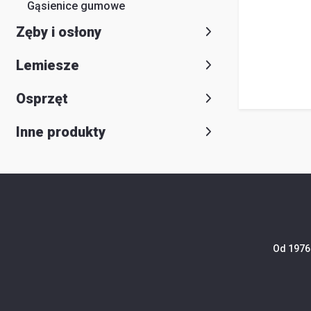
O
Gąsienice gumowe
Zęby i osłony
firmie
Szukaj
Lemiesze
Obsługa
Osprzęt
klienta
Do
Inne produkty
pobrania
Poradniki
Od 1976 