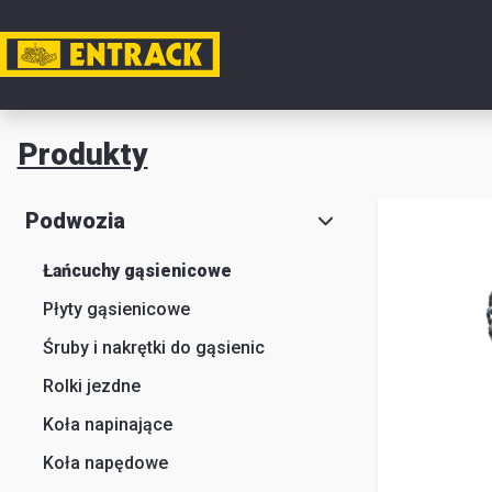
Moje k
Produkty
Produkt
Podwozia
Wybór
Łańcuchy gąsienicowe
produkt
Płyty gąsienicowe
Kontakt
Śruby i nakrętki do gąsienic
Magazyn
Rolki jezdne
i
Koła napinające
lokalizac
Koła napędowe