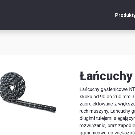
Produkt
onto
Zamknij
y
Łańcuchy
u
Łańcuchy gąsienicowe NTP
skoku od 90 do 260 mm. Ł
y
zaprojektowane z większą 
ruch maszyny. Łańcuchy g
długimi tulejami sięgając
je
rozwiązanie, oraz zapobie
gąsienicowe do większoś