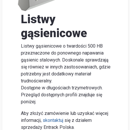
lokal
O
Listwy
firm
gąsienicowe
Szu
Obsłu
Listwy gąsienicowe o twardości 500 HB
klienta
przeznaczone do ponownego napawania
gąsienic stalowych. Doskonale sprawdzają
Do
się również w innych zastosowaniach, gdzie
pobran
potrzebny jest dodatkowy materiał
Poradn
trudnościeralny.
Dostępne w długościach trzymetrowych.
Przegląd dostępnych profili znajduje się
poniżej.
Aby złożyć zamówienie lub uzyskać więcej
informacji,
skontaktuj
się z działem
sprzedaży Entrack Polska.