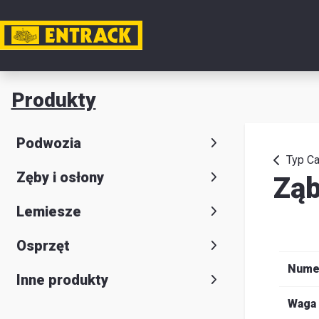
Moje k
Produkty
Produkt
Podwozia
Wybór
Typ Ca
Zęby i osłony
Zą
produkt
Kontakt
Lemiesze
Magazyn
Osprzęt
i
Nume
Inne produkty
lokalizac
Waga