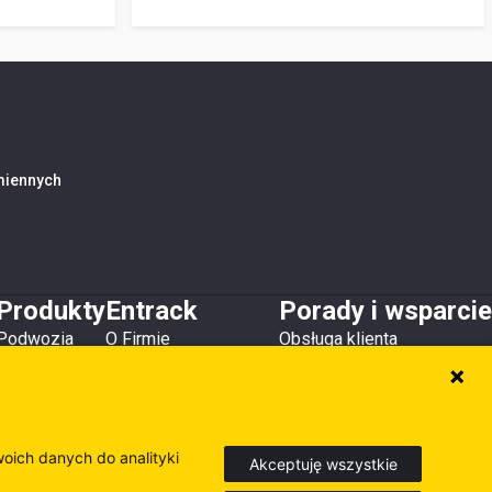
amiennych
Produkty
Entrack
Porady i wsparcie
Podwozia
O Firmie
Obsługa klienta
Zęby i osłony
Kontakt
Do pobrania
Lemiesze
Magazyny i lokalizacje
Poradniki
Osprzęt
Inne produkty
woich danych do analityki
Akceptuję wszystkie