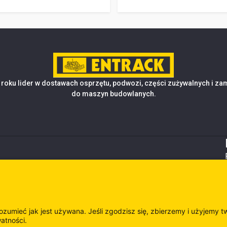
roku lider w dostawach osprzętu, podwozi, części zużywalnych i z
do maszyn budowlanych.
rozumieć jak jest używana. Jeśli zgodzisz się, zbierzemy i użyjemy t
watności.