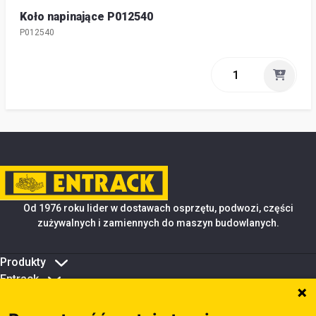
Koło napinające P012540
P012540
Od 1976 roku lider w dostawach osprzętu, podwozi, części
zużywalnych i zamiennych do maszyn budowlanych.
Produkty
Entrack
Porady i wsparcie
Zarządzanie plikami cookie