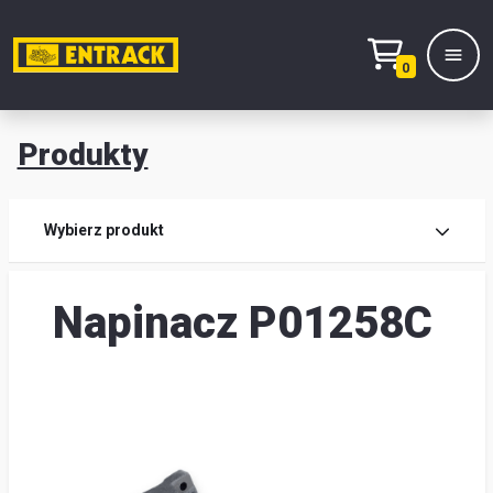
0
Produkty
Prod
Wybierz produkt
Wy
Napinacz P01258C
pro
Kont
Mag
i