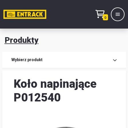
0
Produkty
Prod
Wybierz produkt
Wy
Koło napinające
pro
Kont
P012540
Mag
i