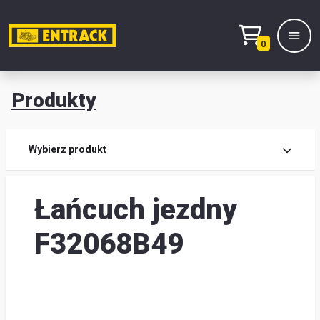
0
Produkty
Prod
Wybierz produkt
Wy
Łańcuch jezdny
pro
Kont
F32068B49
Mag
i