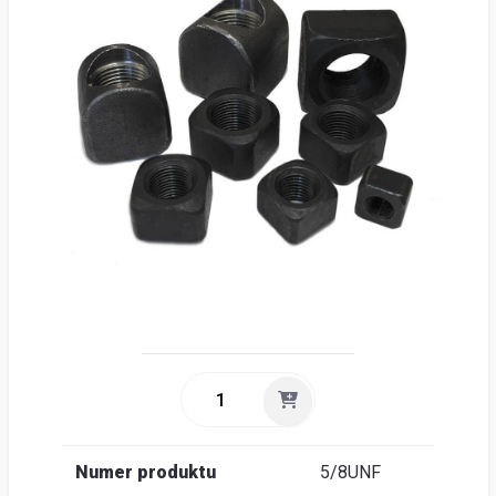
lokal
O
firm
Szu
Obsłu
klienta
Do
pobran
Poradn
Numer produktu
5/8UNF