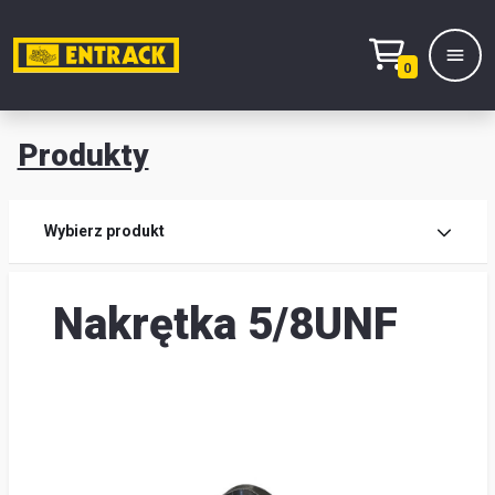
0
Produkty
Prod
Wybierz produkt
Wy
Nakrętka 5/8UNF
pro
Kont
Mag
i