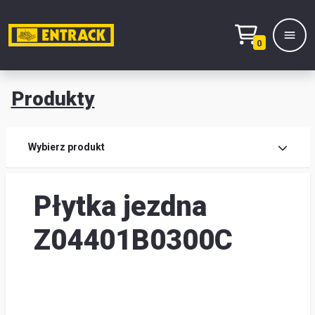
0
Produkty
Prod
Wybierz produkt
Wy
Płytka jezdna
pro
Kont
Z04401B0300C
Mag
i