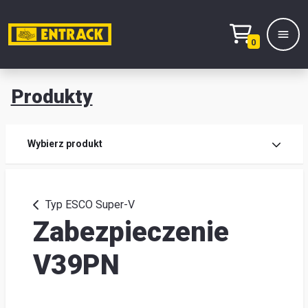
0
Produkty
Prod
Wybierz produkt
Wy
pro
Typ ESCO Super-V
Zabezpieczenie
Kont
Mag
V39PN
i