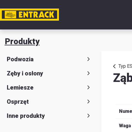
Moje k
Produkty
Produkt
Podwozia
Wybór
Typ E
Zęby i osłony
Zą
produkt
Kontakt
Lemiesze
Magazyn
Osprzęt
i
Nume
Inne produkty
lokalizac
Waga