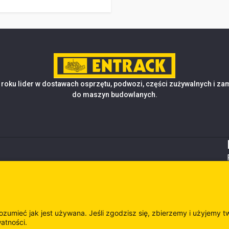
roku lider w dostawach osprzętu, podwozi, części zużywalnych i z
do maszyn budowlanych.
rozumieć jak jest używana. Jeśli zgodzisz się, zbierzemy i użyjemy t
watności.