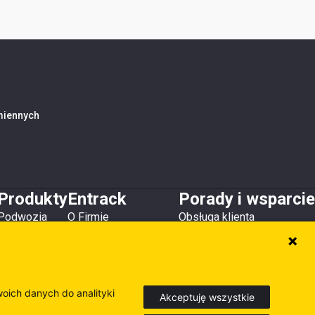
amiennych
Produkty
Entrack
Porady i wsparcie
Podwozia
O Firmie
Obsługa klienta
Zęby i osłony
Kontakt
Do pobrania
Lemiesze
Magazyny i lokalizacje
Poradniki
Osprzęt
Inne produkty
woich danych do analityki
Akceptuję wszystkie