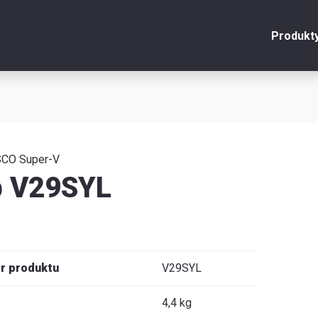
Produkt
onto
Zamknij
y
SCO Super-V
b V29SYL
u
y
r produktu
V29SYL
je
4,4 kg