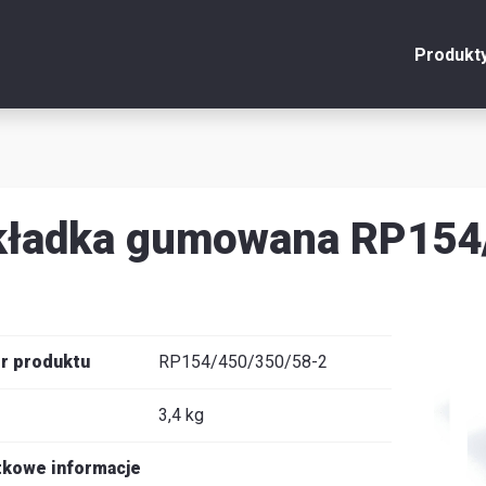
Produkt
onto
Zamknij
y
kładka gumowana RP154
u
y
r produktu
RP154/450/350/58-2
3,4 kg
je
kowe informacje