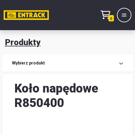
0
Produkty
Prod
Wybierz produkt
Wy
Koło napędowe
pro
Kont
R850400
Mag
i