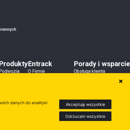
amiennych
Produkty
Entrack
Porady i wsparcie
Podwozia
O Firmie
Obsługa klienta
Zęby i osłony
Kontakt
Do pobrania
Lemiesze
Magazyny i lokalizacje
Poradniki
Osprzęt
Inne produkty
woich danych do analityki
Akceptuję wszystkie
Odrzucam wszystkie
Europe
Sweden
Finland
dź nasze inne strony internetowe