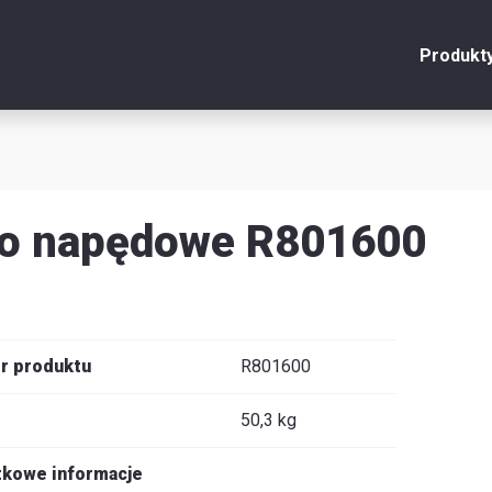
Produkt
onto
Zamknij
y
ło napędowe R801600
u
y
r produktu
R801600
50,3 kg
je
kowe informacje