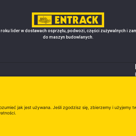
roku lider w dostawach osprzętu, podwozi, części zużywalnych i z
do maszyn budowlanych.
rozumieć jak jest używana. Jeśli zgodzisz się, zbierzemy i użyjemy t
watności.
es
Odwie