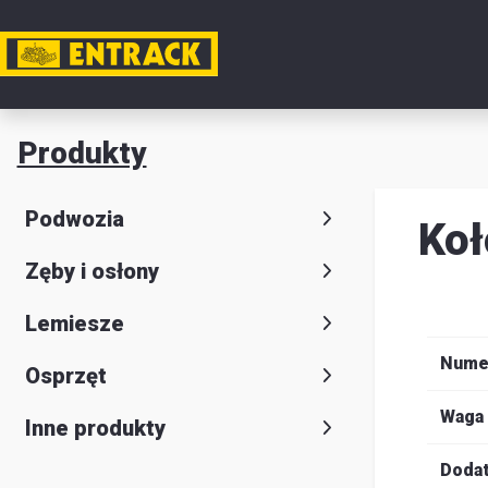
Moje k
Produkty
Produkt
Podwozia
Ko
Wybór
Zęby i osłony
produkt
Kontakt
Lemiesze
Magazyn
Nume
Osprzęt
i
Waga
Inne produkty
lokalizac
Dodat