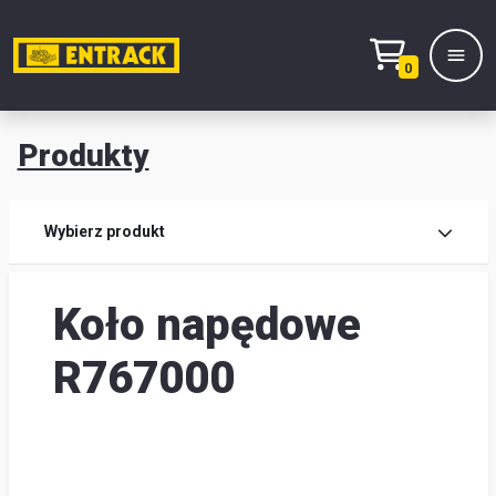
0
Produkty
Prod
Wybierz produkt
Wy
Koło napędowe
pro
Kont
R767000
Mag
i