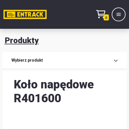
0
Produkty
Prod
Wybierz produkt
Wy
Koło napędowe
pro
Kont
R401600
Mag
i