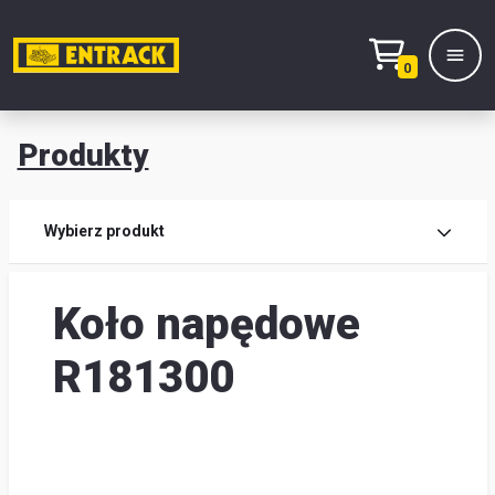
0
Produkty
Prod
Wybierz produkt
Wy
Koło napędowe
pro
Kont
R181300
Mag
i