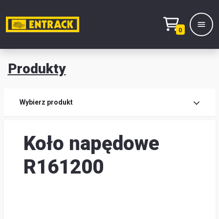
0
Produkty
Prod
Wybierz produkt
Wy
Koło napędowe
pro
Kont
R161200
Mag
i