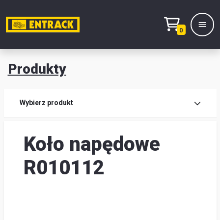
0
Produkty
Prod
Wybierz produkt
Wy
Koło napędowe
pro
Kont
R010112
Mag
i