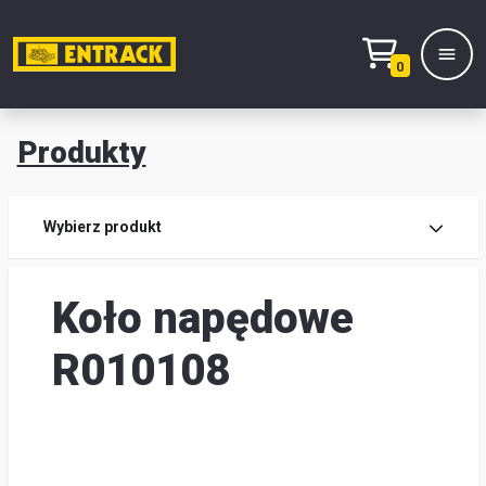
0
Produkty
Prod
Wybierz produkt
Wy
Koło napędowe
pro
Kont
R010108
Mag
i