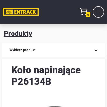
0
Produkty
Prod
Wybierz produkt
Wy
Koło napinające
pro
Kont
P26134B
Mag
i