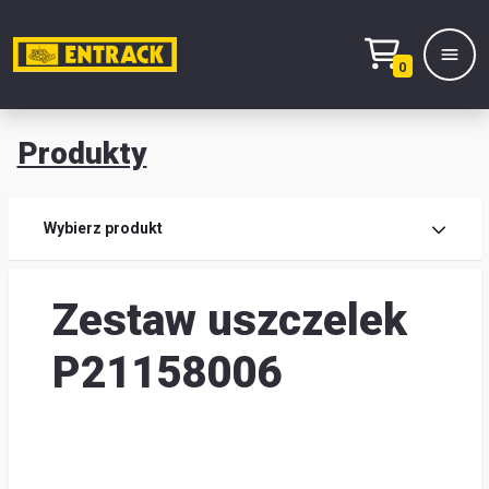
0
Produkty
Prod
Wybierz produkt
Wy
Zestaw uszczelek
pro
Kont
P21158006
Mag
i