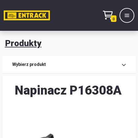
0
Produkty
Prod
Wybierz produkt
Wy
Napinacz P16308A
pro
Kont
Mag
i