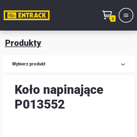
0
Produkty
Prod
Wybierz produkt
Wy
Koło napinające
pro
Kont
P013552
Mag
i