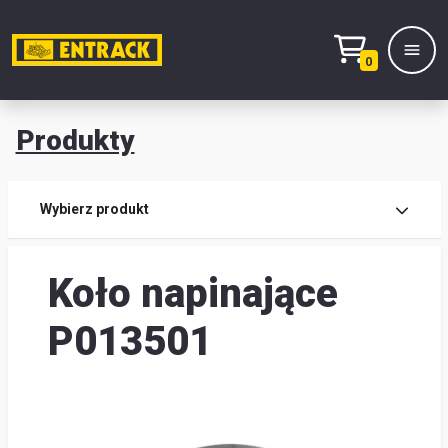
0
Produkty
Prod
Wybierz produkt
Wy
Koło napinające
pro
Kont
P013501
Mag
i