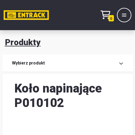
0
Produkty
Prod
Wybierz produkt
Wy
Koło napinające
pro
Kont
P010102
Mag
i