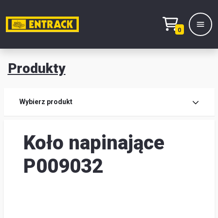
0
Produkty
Prod
Wybierz produkt
Wy
Koło napinające
pro
Kont
P009032
Mag
i