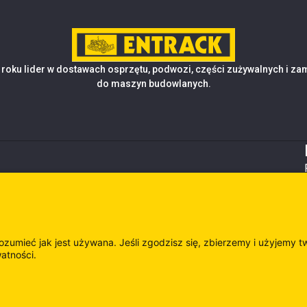
roku lider w dostawach osprzętu, podwozi, części zużywalnych i z
do maszyn budowlanych.
rozumieć jak jest używana. Jeśli zgodzisz się, zbierzemy i użyjemy t
watności.
es
Odwie