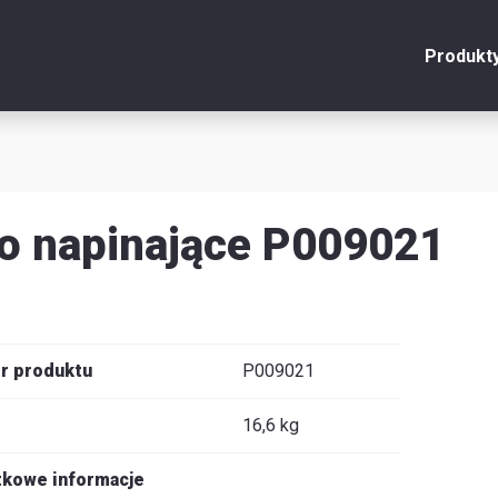
Produkt
onto
Zamknij
y
o napinające P009021
u
y
r produktu
P009021
16,6 kg
je
kowe informacje