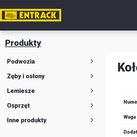
Moje k
Produkty
Produkt
Podwozia
Koł
Wybór
Zęby i osłony
produkt
Kontakt
Lemiesze
Magazyn
Nume
Osprzęt
i
Waga
Inne produkty
lokalizac
Dodat