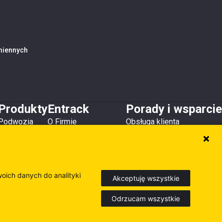
amiennych
Produkty
Entrack
Porady i wsparcie
Podwozia
O Firmie
Obsługa klienta
Zęby i osłony
Kontakt
Do pobrania
Lemiesze
Magazyny i lokalizacje
Poradniki
Osprzęt
Inne produkty
woich danych do analityki
Akceptuję wszystkie
Odrzucam wszystkie
Europe
Sweden
Finland
dź nasze inne strony internetowe