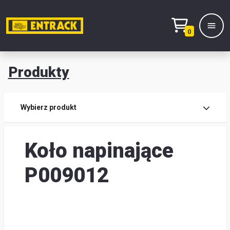
0
Produkty
Prod
Wybierz produkt
Wy
Koło napinające
pro
Kont
P009012
Mag
i