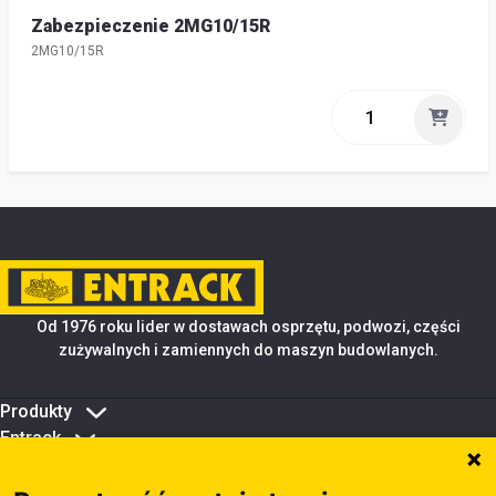
Zabezpieczenie 2MG10/15R
2MG10/15R
Od 1976 roku lider w dostawach osprzętu, podwozi, części
zużywalnych i zamiennych do maszyn budowlanych.
Produkty
Entrack
Porady i wsparcie
Zarządzanie plikami cookie