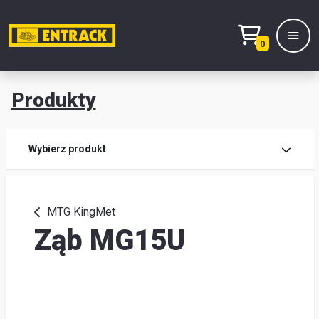
0
Produkty
Prod
Wybierz produkt
Wy
pro
MTG KingMet
Ząb MG15U
Kont
Mag
i