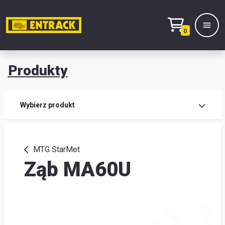
0
Produkty
Prod
Wybierz produkt
Wy
pro
MTG StarMet
Ząb MA60U
Kont
Mag
i