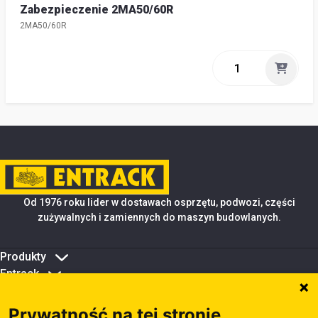
Zabezpieczenie 2MA50/60R
2MA50/60R
Od 1976 roku lider w dostawach osprzętu, podwozi, części
zużywalnych i zamiennych do maszyn budowlanych.
Produkty
Entrack
Porady i wsparcie
Zarządzanie plikami cookie
Prywatność na tej stronie