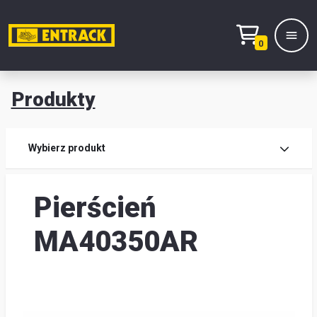
0
Produkty
Prod
Wybierz produkt
Wy
Pierścień
pro
Kont
MA40350AR
Mag
i