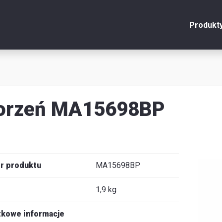
Produkt
onto
Zamknij
y
orzeń MA15698BP
u
y
r produktu
MA15698BP
1,9 kg
je
kowe informacje