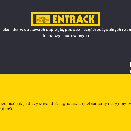
roku lider w dostawach osprzętu, podwozi, części zużywalnych i z
do maszyn budowlanych.
rozumieć jak jest używana. Jeśli zgodzisz się, zbierzemy i użyjemy t
watności.
es
Odwie