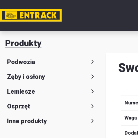
Moje k
Produkty
Produkt
Podwozia
Sw
Wybór
Zęby i osłony
produkt
Kontakt
Lemiesze
Magazyn
Nume
Osprzęt
i
Waga
Inne produkty
lokalizac
Dodat