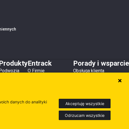
amiennych
Produkty
Entrack
Porady i wsparcie
Podwozia
O Firmie
Obsługa klienta
Zęby i osłony
Kontakt
Do pobrania
Lemiesze
Magazyny i lokalizacje
Poradniki
Osprzęt
Inne produkty
woich danych do analityki
Akceptuję wszystkie
Odrzucam wszystkie
Europe
Sweden
Finland
dź nasze inne strony internetowe