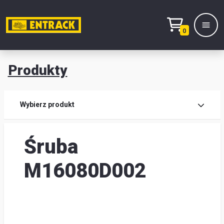
0
Produkty
Prod
Wybierz produkt
Wy
Śruba
pro
Kont
M16080D002
Mag
i