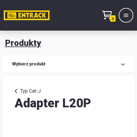
0
Produkty
Prod
Wybierz produkt
Wy
pro
Typ Cat-J
Adapter L20P
Kont
Mag
i