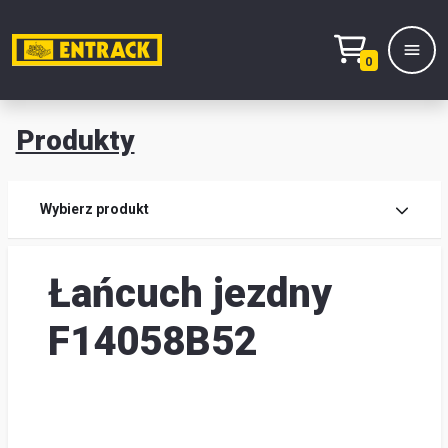
0
Produkty
Prod
Wybierz produkt
Wy
Łańcuch jezdny
pro
Kont
F14058B52
Mag
i