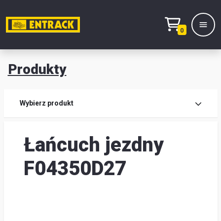
0
Produkty
Prod
Wybierz produkt
Wy
Łańcuch jezdny
pro
Kont
F04350D27
Mag
i