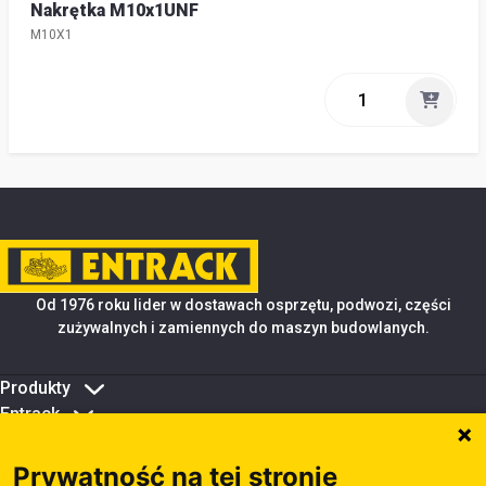
Nakrętka M10x1UNF
M10X1
Od 1976 roku lider w dostawach osprzętu, podwozi, części
zużywalnych i zamiennych do maszyn budowlanych.
Produkty
Entrack
Porady i wsparcie
Zarządzanie plikami cookie
Prywatność na tej stronie