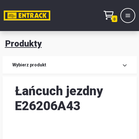
0
Produkty
Prod
Wybierz produkt
Wy
Łańcuch jezdny
pro
Kont
E26206A43
Mag
i