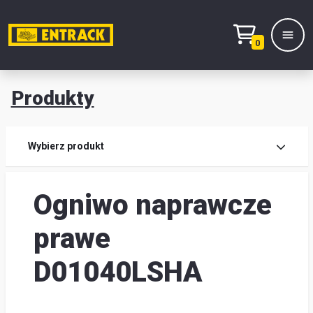
0
Produkty
Prod
Wybierz produkt
Wy
Ogniwo naprawcze
pro
Kont
prawe
Mag
D01040LSHA
i