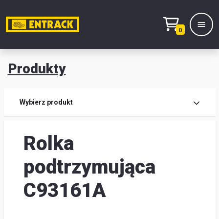
0
Produkty
Prod
Wybierz produkt
Wy
Rolka
pro
Kont
podtrzymująca
Mag
C93161A
i