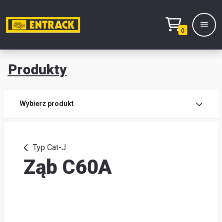
0
Produkty
Prod
Wybierz produkt
Wy
pro
Typ Cat-J
Ząb C60A
Kont
Mag
i