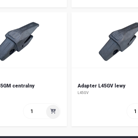
45GM centralny
Adapter L45GV lewy
L45GV