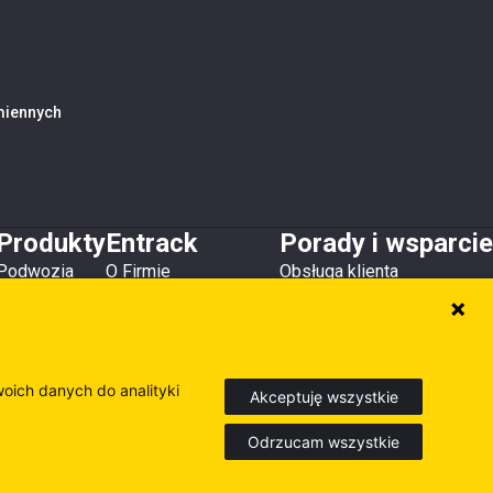
amiennych
Produkty
Entrack
Porady i wsparcie
Podwozia
O Firmie
Obsługa klienta
Zęby i osłony
Kontakt
Do pobrania
Lemiesze
Magazyny i lokalizacje
Poradniki
Osprzęt
Inne produkty
woich danych do analityki
Akceptuję wszystkie
Odrzucam wszystkie
Europe
Sweden
Finland
dź nasze inne strony internetowe