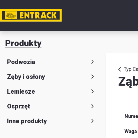
Moje k
Produkty
Produkt
Podwozia
Wybór
Typ Ca
Zęby i osłony
Zą
produkt
Kontakt
Lemiesze
Magazyn
Osprzęt
i
Nume
Inne produkty
lokalizac
Waga