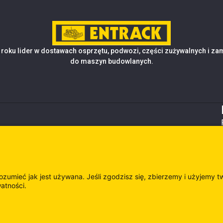
roku lider w dostawach osprzętu, podwozi, części zużywalnych i z
do maszyn budowlanych.
rozumieć jak jest używana. Jeśli zgodzisz się, zbierzemy i użyjemy t
watności.
es
Odwie