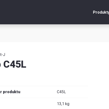
Produkt
onto
Zamknij
y
t-J
b C45L
u
y
r produktu
C45L
je
13,1 kg