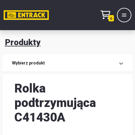
0
Produkty
Prod
Wybierz produkt
Wy
Rolka
pro
Kont
podtrzymująca
Mag
C41430A
i