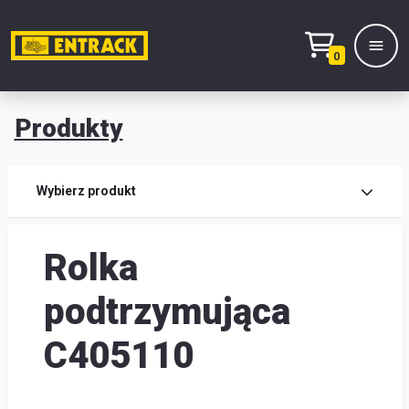
0
Produkty
Prod
Wybierz produkt
Wy
Rolka
pro
Kont
podtrzymująca
Mag
C405110
i