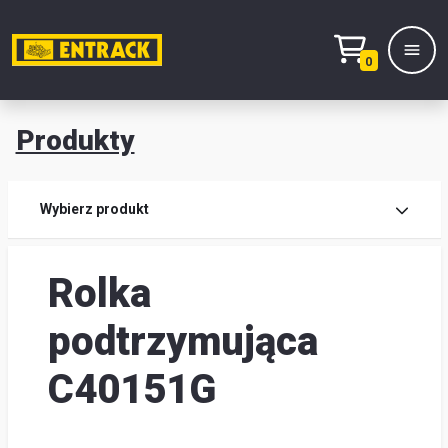
0
Produkty
Prod
Wybierz produkt
Wy
Rolka
pro
Kont
podtrzymująca
Mag
C40151G
i