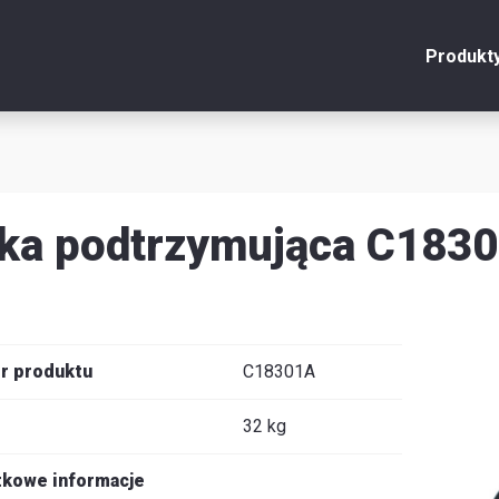
Produkt
onto
Zamknij
y
ka podtrzymująca C183
u
y
r produktu
C18301A
32 kg
je
kowe informacje