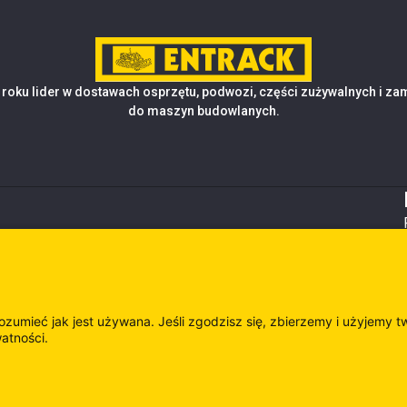
roku lider w dostawach osprzętu, podwozi, części zużywalnych i z
do maszyn budowlanych.
rozumieć jak jest używana. Jeśli zgodzisz się, zbierzemy i użyjemy t
watności.
es
Odwie