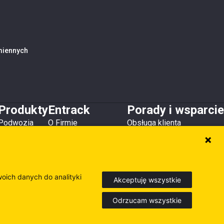
amiennych
Produkty
Entrack
Porady i wsparcie
Podwozia
O Firmie
Obsługa klienta
Zęby i osłony
Kontakt
Do pobrania
Lemiesze
Magazyny i lokalizacje
Poradniki
Osprzęt
Inne produkty
woich danych do analityki
Akceptuję wszystkie
Odrzucam wszystkie
Europe
Sweden
Finland
dź nasze inne strony internetowe