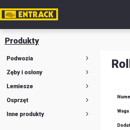
Moje k
Produkty
Produkt
Podwozia
Rol
Wybór
Zęby i osłony
produkt
Kontakt
Lemiesze
Magazyn
Nume
Osprzęt
i
Waga
Inne produkty
lokalizac
Dodat